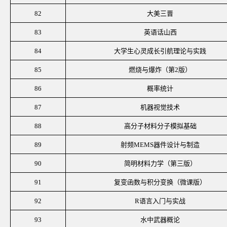
82
大美三晋
83
英语话山西
84
大学生心灵成长引航理论与实践
85
燃烧与爆炸（第
2版）
86
概率统计
87
机器视觉技术
88
高分子材料分子模拟基础
89
射频
MEMS器件设计与制造
90
简明材料力学（第三版）
91
复变函数与积分变换（微课版）
92
R语言入门与实战
93
水中武器概论