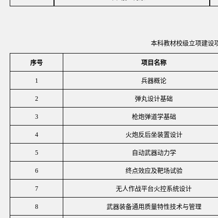
本科教材校级立项建设
序号
项目名称
1
兵器概论
2
弹丸设计基础
3
枪炮弹道学基础
4
火炮反后坐装置设计
5
自动武器动力学
6
终点效应及靶场试验
7
无人作战平台火控系统设计
8
武器装备通用质量特性技术与管理