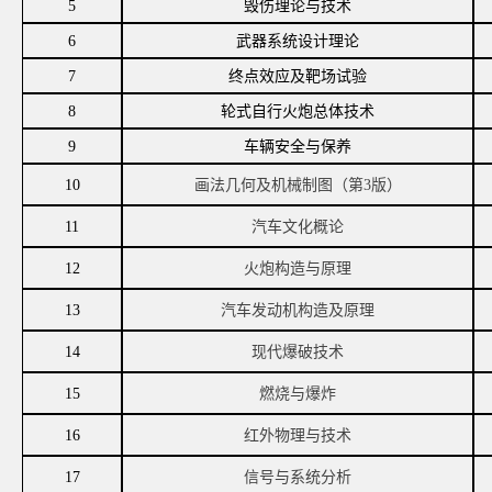
5
毁伤理论与技术
6
武器系统设计理论
7
终点效应及靶场试验
8
轮式自行火炮总体技术
9
车辆安全与保养
10
画法几何及机械制图（第
3版）
11
汽车文化概论
12
火炮构造与原理
13
汽车发动机构造及原理
14
现代爆破技术
15
燃烧与爆炸
16
红外物理与技术
17
信号与系统分析