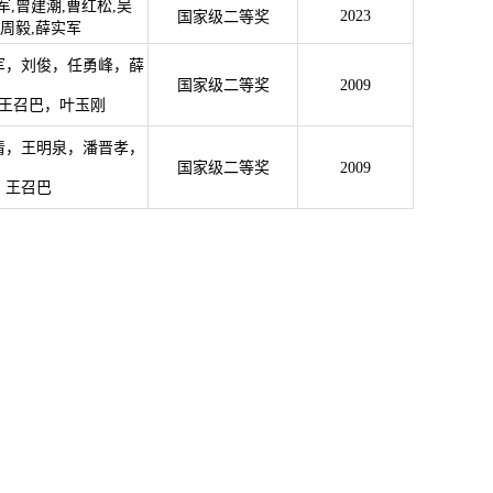
军,曾建潮,曹红松,吴
2023
国家级二等奖
,周毅,薛实军
军，刘俊，任勇峰，薛
国家级二等奖
2009
王召巴，叶玉刚
清，王明泉，潘晋孝，
国家级二等奖
2009
，王召巴