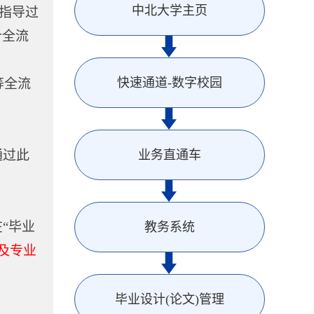
中北大学主页
师指导过
计全流
快速通道-数字校园
等全流
通过此
业务直通车
“毕业
教务系统
及专业
毕业设计(论文)管理